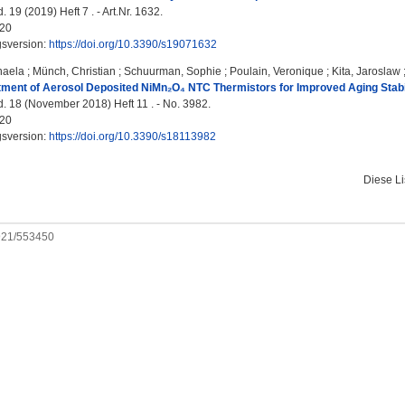
 19 (2019) Heft 7 . - Art.Nr. 1632.
20
gsversion:
https://doi.org/10.3390/s19071632
haela
;
Münch, Christian
;
Schuurman, Sophie
;
Poulain, Veronique
;
Kita, Jaroslaw
ment of Aerosol Deposited NiMn₂O₄ NTC Thermistors for Improved Aging Stabil
. 18 (November 2018) Heft 11 . - No. 3982.
20
gsversion:
https://doi.org/10.3390/s18113982
Diese L
0921/553450