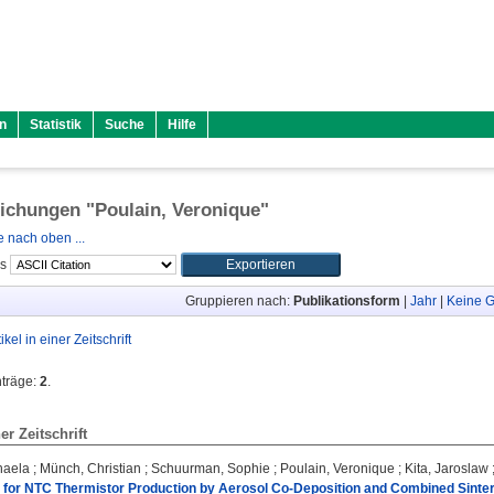
n
Statistik
Suche
Hilfe
lichungen "
Poulain, Veronique
"
 nach oben ...
ls
Gruppieren nach:
Publikationsform
|
Jahr
|
Keine G
tikel in einer Zeitschrift
nträge:
2
.
ner Zeitschrift
haela
;
Münch, Christian
;
Schuurman, Sophie
;
Poulain, Veronique
;
Kita, Jaroslaw
 for NTC Thermistor Production by Aerosol Co-Deposition and Combined Sinter