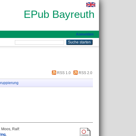
EPub Bayreuth
Anmelden
RSS 1.0
RSS 2.0
ruppierung
;
Moos, Ralf
:
ing.