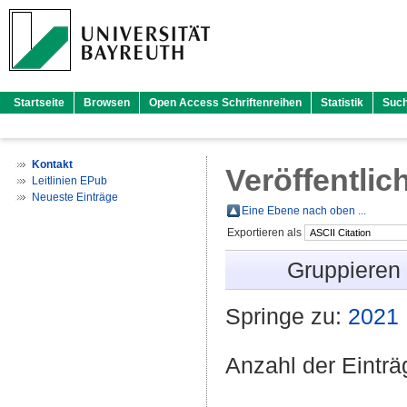
Startseite
Browsen
Open Access Schriftenreihen
Statistik
Suc
Kontakt
Veröffentlic
Leitlinien EPub
Neueste Einträge
Eine Ebene nach oben ...
Exportieren als
Gruppieren
Springe zu:
2021
Anzahl der Eintr