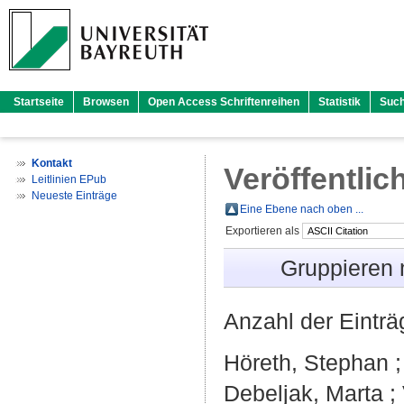
Startseite
Browsen
Open Access Schriftenreihen
Statistik
Suc
Kontakt
Veröffentlic
Leitlinien EPub
Neueste Einträge
Eine Ebene nach oben ...
Exportieren als
Gruppieren
Anzahl der Eintr
Höreth, Stephan
Debeljak, Marta
;