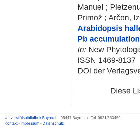
Manuel
;
Pietzenu
Primož
;
Arčon, Iz
Arabidopsis hall
Pb accumulation 
In:
New Phytologist
ISSN 1469-8137
DOI der Verlagsv
Diese L
Universitätsbibliothek Bayreuth
- 95447 Bayreuth - Tel. 0921/553450
Kontakt
-
Impressum
-
Datenschutz