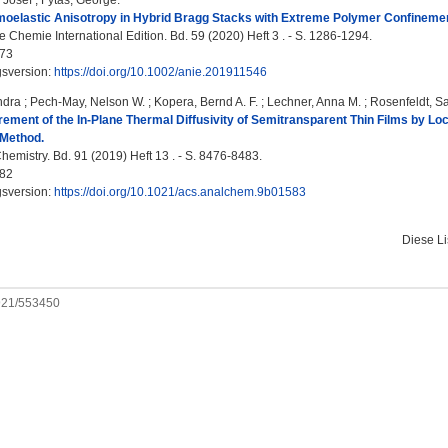
 Josef
;
Fytas, George
:
moelastic Anisotropy in Hybrid Bragg Stacks with Extreme Polymer Confinemen
Chemie International Edition. Bd. 59 (2020) Heft 3 . - S. 1286-1294.
73
gsversion:
https://doi.org/10.1002/anie.201911546
ndra
;
Pech-May, Nelson W.
;
Kopera, Bernd A. F.
;
Lechner, Anna M.
;
Rosenfeldt, S
ement of the In-Plane Thermal Diffusivity of Semitransparent Thin Films by L
 Method.
hemistry. Bd. 91 (2019) Heft 13 . - S. 8476-8483.
82
gsversion:
https://doi.org/10.1021/acs.analchem.9b01583
Diese L
0921/553450