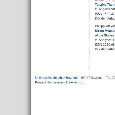
Markus
;
Breu,
Tunable Ther
In:
Angewandte 
ISSN 1521-37
DOI der Verla
Philipp, Alexa
Direct Measur
of the Slopes
In:
Analytical C
ISSN 1520-68
DOI der Verla
Universitätsbibliothek Bayreuth
- 95447 Bayreuth - Tel. 
Kontakt
-
Impressum
-
Datenschutz