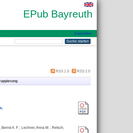
EPub Bayreuth
Anmelden
RSS 1.0
RSS 2.0
ruppierung
n.
 Bernd A. F.
;
Lechner, Anna M.
;
Retsch,