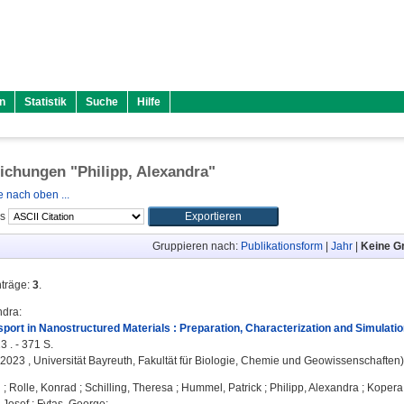
n
Statistik
Suche
Hilfe
lichungen "
Philipp, Alexandra
"
 nach oben ...
ls
Gruppieren nach:
Publikationsform
|
Jahr
|
Keine G
nträge:
3
.
ndra
:
port in Nanostructured Materials : Preparation, Characterization and Simulatio
3 . - 371 S.
, 2023 , Universität Bayreuth, Fakultät für Biologie, Chemie und Geowissenschaften)
n
;
Rolle, Konrad
;
Schilling, Theresa
;
Hummel, Patrick
;
Philipp, Alexandra
;
Kopera,