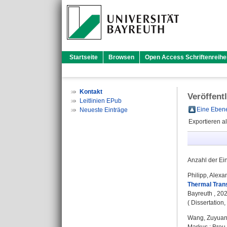
Startseite
Browsen
Open Access Schriftenreihe
Kontakt
Veröffent
Leitlinien EPub
Eine Ebene
Neueste Einträge
Exportieren a
Anzahl der Ei
Philipp, Alexa
Thermal Trans
Bayreuth , 202
( Dissertation
Wang, Zuyua