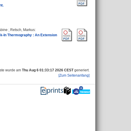
t.
abine
;
Retsch, Markus
:
ock-In Thermography : An Extension
iste wurde am
Thu Aug 6 01:33:17 2026 CEST
generiert.
[Zum Seitenanfang]