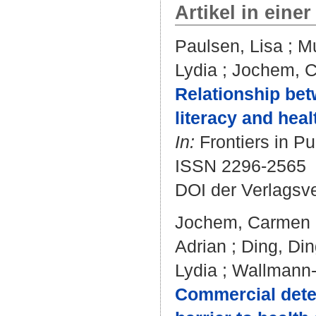
Artikel in einer
Paulsen, Lisa
;
M
Lydia
;
Jochem, 
Relationship bet
literacy and heal
In:
Frontiers in Pu
ISSN 2296-2565
DOI der Verlagsv
Jochem, Carmen
Adrian
;
Ding, Di
Lydia
;
Wallmann-S
Commercial deter