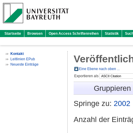
Startseite
Browsen
Open Access Schriftenreihen
Statistik
Suc
Kontakt
Veröffentlic
Leitlinien EPub
Neueste Einträge
Eine Ebene nach oben ...
Exportieren als
Gruppieren
Springe zu:
2002
Anzahl der Eintr