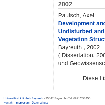
2002
Paulsch, Axel
:
Development and 
Undisturbed and
Vegetation Struc
Bayreuth , 2002
( Dissertation, 20
und Geowissensc
Diese L
Universitätsbibliothek Bayreuth
- 95447 Bayreuth - Tel. 0921/553450
Kontakt
-
Impressum
-
Datenschutz