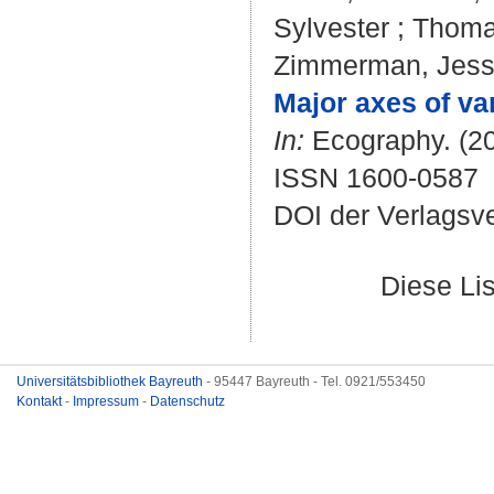
Sylvester
;
Thoma
Zimmerman, Jes
Major axes of va
In:
Ecography. (20
ISSN 1600-0587
DOI der Verlagsv
Diese Li
Universitätsbibliothek Bayreuth
- 95447 Bayreuth - Tel. 0921/553450
Kontakt
-
Impressum
-
Datenschutz