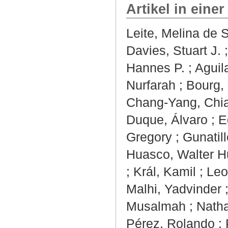
Artikel in einer
Leite, Melina de 
Davies, Stuart J.
Hannes P.
;
Aguil
Nurfarah
;
Bourg,
Chang‐Yang, Chi
Duque, Álvaro
;
E
Gregory
;
Gunatill
Huasco, Walter H
;
Král, Kamil
;
Leo
Malhi, Yadvinder
Musalmah
;
Natha
Pérez, Rolando
;