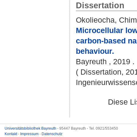
Dissertation
Okolieocha, Chim
Microcellular l
carbon-based nan
behaviour.
Bayreuth , 2019 . 
( Dissertation, 20
Ingenieurwissens
Diese L
Universitätsbibliothek Bayreuth
- 95447 Bayreuth - Tel. 0921/553450
Kontakt
-
Impressum
-
Datenschutz