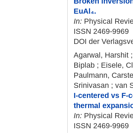
Broken inversion
EuAl₄.
In:
Physical Revie
ISSN 2469-9969
DOI der Verlagsv
Agarwal, Harshit
Biplab
;
Eisele, C
Paulmann, Carst
Srinivasan
;
van 
I-centered vs F
thermal expansio
In:
Physical Revie
ISSN 2469-9969