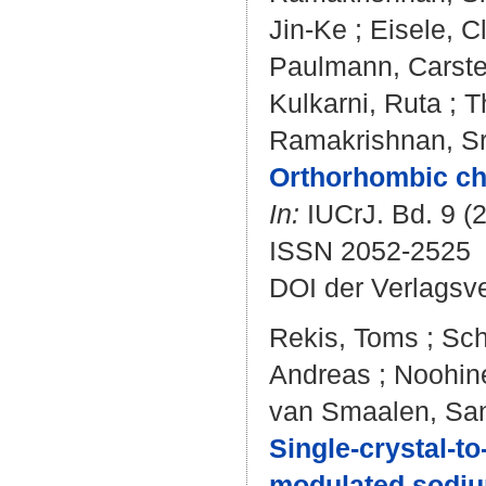
Jin-Ke
;
Eisele, C
Paulmann, Carst
Kulkarni, Ruta
;
T
Ramakrishnan, Sr
Orthorhombic cha
In:
IUCrJ. Bd. 9 (2
ISSN 2052-2525
DOI der Verlagsv
Rekis, Toms
;
Sch
Andreas
;
Noohine
van Smaalen, Sa
Single-crystal-t
modulated sodiu