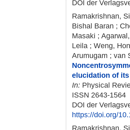
DOI der Verlagsv
Ramakrishnan, S
Bishal Baran
;
Ch
Masaki
;
Agarwal,
Leila
;
Weng, Ho
Arumugam
;
van 
Noncentrosymmetr
elucidation of it
In:
Physical Revie
ISSN 2643-1564
DOI der Verlagsve
https://doi.org/
Ramakrishnan, S