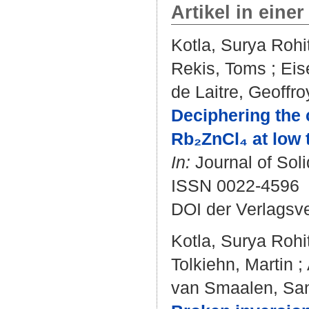
Artikel in einer
Kotla, Surya Rohi
Rekis, Toms
;
Eis
de Laitre, Geoffro
Deciphering the
Rb₂ZnCl₄ at low 
In:
Journal of Soli
ISSN 0022-4596
DOI der Verlagsv
Kotla, Surya Rohi
Tolkiehn, Martin
;
van Smaalen, Sa