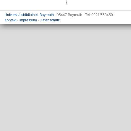
Universitätsbibliothek Bayreuth
- 95447 Bayreuth - Tel. 0921/553450
Kontakt
-
Impressum
-
Datenschutz