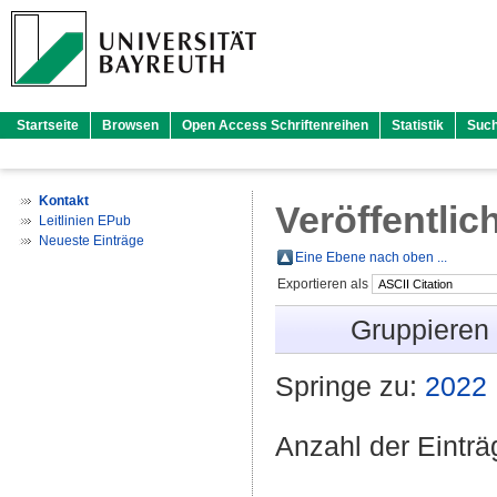
Startseite
Browsen
Open Access Schriftenreihen
Statistik
Suc
Kontakt
Veröffentlic
Leitlinien EPub
Neueste Einträge
Eine Ebene nach oben ...
Exportieren als
Gruppieren
Springe zu:
2022
Anzahl der Eintr