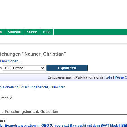
n
Statistik
Suche
Hilfe
lichungen "
Neuner, Christian
"
 nach oben ...
ls
Gruppieren nach:
Publikationsform
|
Jahr
|
Keine G
ojektbericht, Forschungsbericht, Gutachten
nträge:
2
.
ht, Forschungsbericht, Gutachten
tian
:
er Evapotranspiration im ÖBG (Universität Bayreuth) mit dem SVAT-Modell B