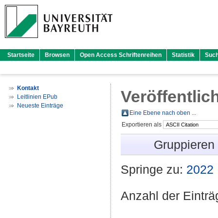
Startseite
Browsen
Open Access Schriftenreihen
Statistik
Suc
Kontakt
Veröffentlic
Leitlinien EPub
Neueste Einträge
Eine Ebene nach oben ...
Exportieren als
Gruppieren
Springe zu:
2022
Anzahl der Eintr