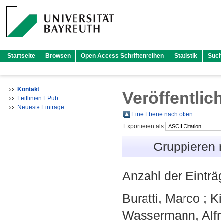
Startseite
Browsen
Open Access Schriftenreihen
Statistik
Suc
Kontakt
Veröffentlic
Leitlinien EPub
Neueste Einträge
Eine Ebene nach oben ...
Exportieren als
Gruppieren
Anzahl der Eintr
Buratti, Marco
;
K
Wassermann, Alf