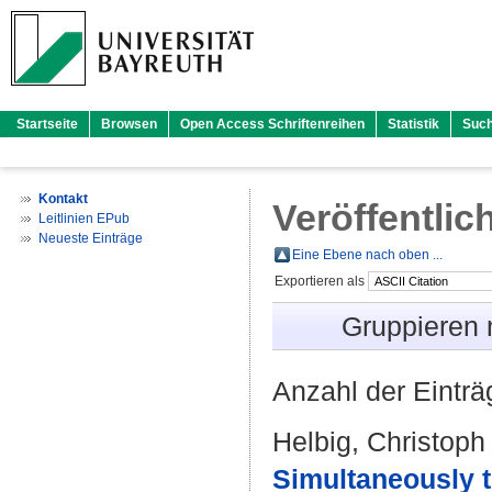
Startseite
Browsen
Open Access Schriftenreihen
Statistik
Suc
Kontakt
Veröffentlic
Leitlinien EPub
Neueste Einträge
Eine Ebene nach oben ...
Exportieren als
Gruppieren
Anzahl der Eintr
Helbig, Christoph
Simultaneously tr