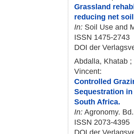
Grassland rehabil
reducing net soi
In:
Soil Use and M
ISSN 1475-2743
DOI der Verlagsv
Abdalla, Khatab
;
Vincent
:
Controlled Graz
Sequestration in
South Africa.
In:
Agronomy. Bd. 1
ISSN 2073-4395
DOI der Verlagsv