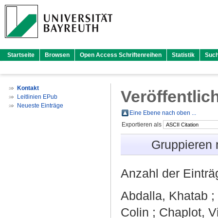
Startseite
Browsen
Open Access Schriftenreihen
Statistik
Suc
Kontakt
Veröffentlic
Leitlinien EPub
Neueste Einträge
Eine Ebene nach oben ...
Exportieren als
Gruppieren
Anzahl der Eintr
Abdalla, Khatab
;
Colin
;
Chaplot, V