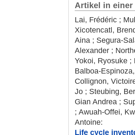
Artikel in einer
Lai, Frédéric
;
Mul
Xicotencatl, Bre
Aina
;
Segura-Sal
Alexander
;
North
Yokoi, Ryosuke
;
Balboa-Espinoza,
Collignon, Victoir
Jo
;
Steubing, Be
Gian Andrea
;
Sup
;
Awuah-Offei, K
Antoine
:
Life cycle invent