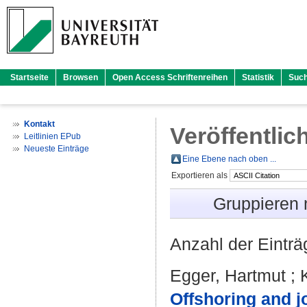
Startseite
Browsen
Open Access Schriftenreihen
Statistik
Suc
Kontakt
Veröffentlic
Leitlinien EPub
Neueste Einträge
Eine Ebene nach oben ...
Exportieren als
Gruppieren
Anzahl der Eintr
Egger, Hartmut
;
Offshoring and j