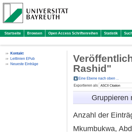
Startseite
Browsen
Open Access Schriftenreihen
Statistik
Suc
Kontakt
Veröffentlic
Leitlinien EPub
Neueste Einträge
Rashid
"
Eine Ebene nach oben ...
Exportieren als
Gruppieren
Anzahl der Eintr
Mkumbukwa, Abda