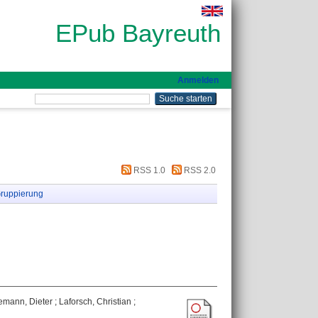
EPub Bayreuth
Anmelden
RSS 1.0
RSS 2.0
ruppierung
emann, Dieter
;
Laforsch, Christian
;