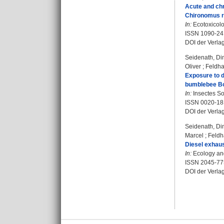
Acute and chr
Chironomus ri
In:
Ecotoxicolo
ISSN 1090-24
DOI der Verla
Seidenath, Dim
Oliver
;
Feldha
Exposure to d
bumblebee Bo
In:
Insectes Soc
ISSN 0020-18
DOI der Verla
Seidenath, Dim
Marcel
;
Feldh
Diesel exhaus
In:
Ecology and
ISSN 2045-77
DOI der Verla