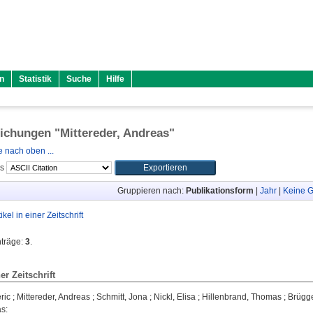
n
Statistik
Suche
Hilfe
lichungen "
Mittereder, Andreas
"
 nach oben ...
ls
Gruppieren nach:
Publikationsform
|
Jahr
|
Keine G
tikel in einer Zeitschrift
nträge:
3
.
ner Zeitschrift
ric
;
Mittereder, Andreas
;
Schmitt, Jona
;
Nickl, Elisa
;
Hillenbrand, Thomas
;
Brügg
as
: