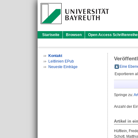
Startseite
Browsen
Open Access Schriftenreihe
Kontakt
Veröffent
Leitlinien EPub
Eine Ebene
Neueste Einträge
Exportieren a
Springe zu:
Ar
Anzahl der Ei
Artikel in ei
Hüftlein, Frede
Schott, Matthi