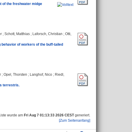
t of the freshwater midge
r
;
Schott, Matthias
;
Laforsch, Christian
;
Otti,
behavior of workers of the buff‑tailed
r
;
Opel, Thorsten
;
Langhof, Nico
;
Riedl,
 terrestris.
Liste wurde am
Fri Aug 7 01:13:33 2026 CEST
generiert.
[Zum Seitenanfang]