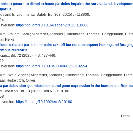
onic exposure to diesel exhaust particles impairs the survival and developmen
parius.
gy and Environmental Safety. Bd. 303 (2025) . - 118808.
14
gsversion:
https://doi.org/10.1016/j.ecoenv.2025.118808
itri
;
Pölloth, Sara
;
Mittereder, Andreas
;
Hillenbrand, Thomas
;
Brüggemann, Diete
ar, Heike
:
iesel exhaust particles impairs takeoff but not subsequent homing and foraging 
mbus terrestris.
iaux. Bd. 72 (2025) . - S. 437-449.
12
gsversion:
https://doi.org/10.1007/s00040-025-01022-4
itri
;
Weig, Alfons
;
Mittereder, Andreas
;
Hillenbrand, Thomas
;
Brüggemann, Diete
aar, Heike
;
Otti, Oliver
:
t particles alter gut microbiome and gene expression in the bumblebee Bombus
 Evolution. Bd. 13 (2023) Heft 6 . - e10180.
58
gsversion:
https://doi.org/10.1002/ece3.10180
Diese 