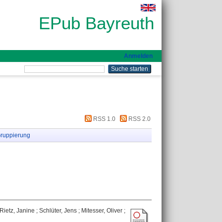
EPub Bayreuth
Anmelden
RSS 1.0
RSS 2.0
ruppierung
Rietz, Janine
;
Schlüter, Jens
;
Mitesser, Oliver
;