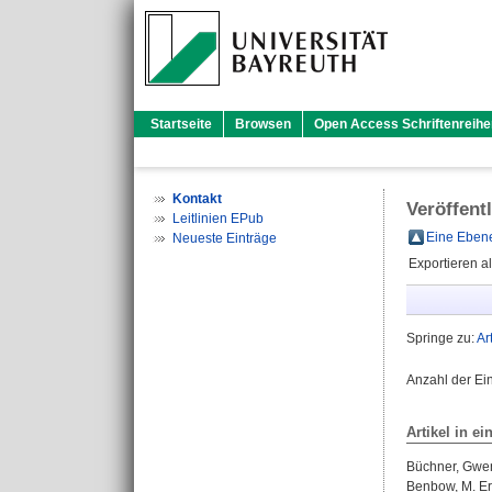
Startseite
Browsen
Open Access Schriftenreihe
Kontakt
Veröffent
Leitlinien EPub
Eine Ebene
Neueste Einträge
Exportieren a
Springe zu:
Ar
Anzahl der Ei
Artikel in ei
Büchner, Gwe
Benbow, M. Er