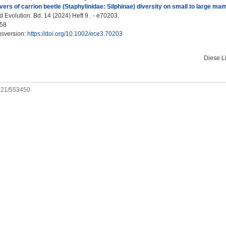
ivers of carrion beetle (Staphylinidae: Silphinae) diversity on small to large ma
 Evolution. Bd. 14 (2024) Heft 9 . - e70203.
58
gsversion:
https://doi.org/10.1002/ece3.70203
Diese L
0921/553450