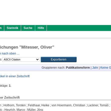
n
Statistik
Suche
Hilfe
lichungen "
Mitesser, Oliver
"
 nach oben ...
ls
Gruppieren nach:
Publikationsform
|
Jahr
|
Keine G
tikel in einer Zeitschrift
nträge:
1
.
ner Zeitschrift
n
;
Hothorn, Torsten
;
Feldhaar, Heike
;
von Hoermann, Christian
;
Lackner, Tomáš
;
ic
;
Heurich, Marco
;
Müller, Jörg
: