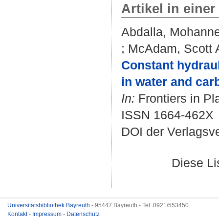
Artikel in einer
Abdalla, Mohann
;
McAdam, Scott 
Constant hydraul
in water and car
In:
Frontiers in Pl
ISSN 1664-462X
DOI der Verlagsv
Diese L
Universitätsbibliothek Bayreuth
- 95447 Bayreuth - Tel. 0921/553450
Kontakt
-
Impressum
-
Datenschutz