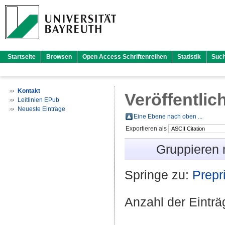
Startseite
Browsen
Open Access Schriftenreihen
Statistik
Suc
Kontakt
Veröffentlic
Leitlinien EPub
Neueste Einträge
Eine Ebene nach oben ...
Exportieren als
Gruppieren
Springe zu:
Prepri
Anzahl der Eintr