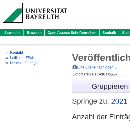
Startseite
Browsen
Open Access Schriftenreihen
Statistik
Suc
Kontakt
Veröffentlic
Leitlinien EPub
Neueste Einträge
Eine Ebene nach oben ...
Exportieren als
Gruppieren
Springe zu:
2021
Anzahl der Eintr