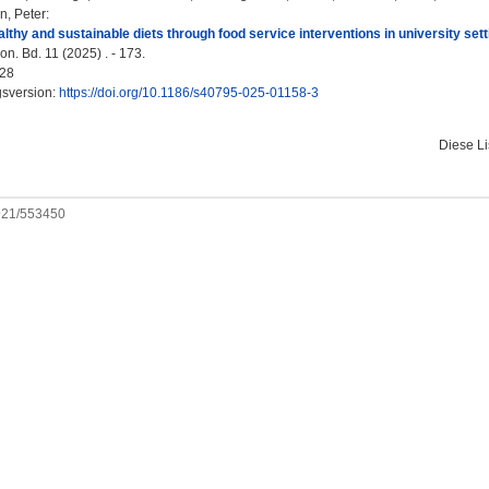
n, Peter
:
lthy and sustainable diets through food service interventions in university sett
n. Bd. 11 (2025) . - 173.
28
gsversion:
https://doi.org/10.1186/s40795-025-01158-3
Diese L
0921/553450