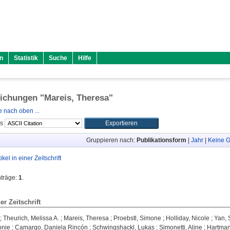
n
Statistik
Suche
Hilfe
lichungen "
Mareis, Theresa
"
 nach oben ...
ls
Gruppieren nach:
Publikationsform
|
Jahr
|
Keine G
tikel in einer Zeitschrift
nträge:
1
.
ner Zeitschrift
;
Theurich, Melissa A.
;
Mareis, Theresa
;
Proebstl, Simone
;
Holliday, Nicole
;
Yan, 
onie
;
Camargo, Daniela Rincón
;
Schwingshackl, Lukas
;
Simonetti, Aline
;
Hartman