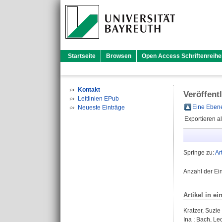
Startseite
Browsen
Open Access Schriftenreihe
Kontakt
Veröffent
Leitlinien EPub
Eine Ebene
Neueste Einträge
Exportieren a
Springe zu:
Ar
Anzahl der Ei
Artikel in ei
Kratzer, Suzie
Ina
;
Bach, Le