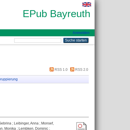
EPub Bayreuth
Anmelden
RSS 1.0
RSS 2.0
ruppierung
Sebrina
;
Leibinger, Anna
;
Monsef,
n, Monika
;
Lembken, Dominic
;