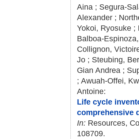
Aina
;
Segura-Sal
Alexander
;
North
Yokoi, Ryosuke
;
Balboa-Espinoza,
Collignon, Victoir
Jo
;
Steubing, Be
Gian Andrea
;
Sup
;
Awuah-Offei, K
Antoine
:
Life cycle invent
comprehensive da
In:
Resources, Con
108709.