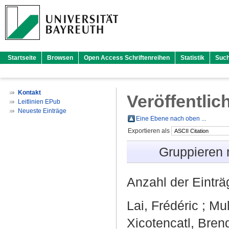
Startseite
Browsen
Open Access Schriftenreihen
Statistik
Suc
Kontakt
Veröffentlic
Leitlinien EPub
Neueste Einträge
Eine Ebene nach oben ...
Exportieren als
Gruppieren
Anzahl der Eintr
Lai, Frédéric
;
Mul
Xicotencatl, Bre