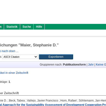
n
Statistik
Suche
Hilfe
lichungen "
Maier, Stephanie D.
"
 nach oben ...
ls
Gruppieren nach:
Publikationsform
|
Jahr
|
Keine G
tikel in einer Zeitschrift
nträge:
1
.
ner Zeitschrift
nie D.
;
Beck, Tabea
;
Vallejo, Javier Francisco
;
Horn, Rafael
;
Söhlemann, Jan-Hen
l Approach for the Sustainability Assessment of Development Cooperation Proj