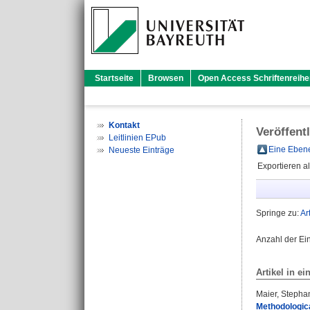
Startseite
Browsen
Open Access Schriftenreihe
Kontakt
Veröffent
Leitlinien EPub
Eine Ebene
Neueste Einträge
Exportieren a
Springe zu:
Ar
Anzahl der Ei
Artikel in ei
Maier, Stepha
Methodologica