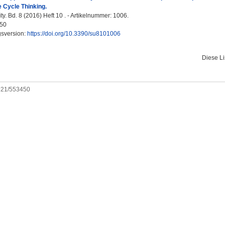
 Cycle Thinking.
ty. Bd. 8 (2016) Heft 10 . - Artikelnummer: 1006.
50
gsversion:
https://doi.org/10.3390/su8101006
Diese L
0921/553450