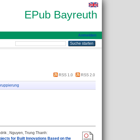
EPub Bayreuth
Anmelden
RSS 1.0
RSS 2.0
ruppierung
drik
;
Nguyen, Trung Thanh
:
ects for Built Innovations Based on the