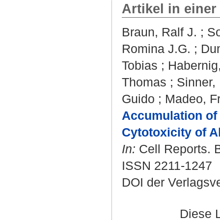
Artikel in einer
Braun, Ralf J.
;
So
Romina J.G.
;
Dum
Tobias
;
Habernig
Thomas
;
Sinner,
Guido
;
Madeo, F
Accumulation of 
Cytotoxicity of A
In:
Cell Reports. B
ISSN 2211-1247
DOI der Verlagsv
Diese 