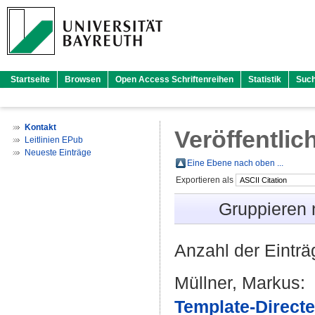
Startseite
Browsen
Open Access Schriftenreihen
Statistik
Suc
Kontakt
Veröffentlic
Leitlinien EPub
Neueste Einträge
Eine Ebene nach oben ...
Exportieren als
Gruppieren
Anzahl der Eintr
Müllner, Markus
:
Template-Direct