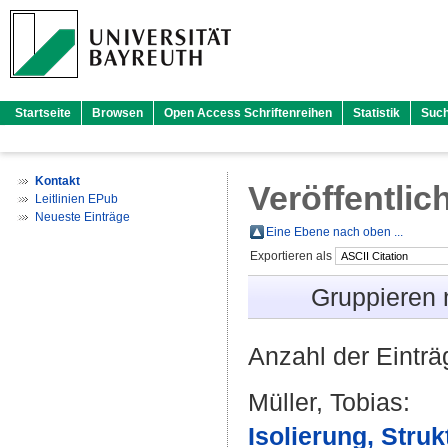
Startseite
Browsen
Open Access Schriftenreihen
Statistik
Suc
Kontakt
Veröffentlic
Leitlinien EPub
Neueste Einträge
Eine Ebene nach oben ...
Exportieren als
Gruppieren
Anzahl der Eintr
Müller, Tobias
:
Isolierung, Stru