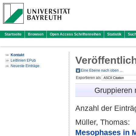
Startseite
Browsen
Open Access Schriftenreihen
Statistik
Suc
Kontakt
Veröffentlic
Leitlinien EPub
Neueste Einträge
Eine Ebene nach oben ...
Exportieren als
Gruppieren
Anzahl der Eintr
Müller, Thomas
:
Mesophases in M