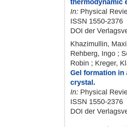
thermodynamic e
In:
Physical Review
ISSN 1550-2376
DOI der Verlagsv
Khazimullin, Max
Rehberg, Ingo
;
S
Robin
;
Kreger, K
Gel formation in
crystal.
In:
Physical Review
ISSN 1550-2376
DOI der Verlagsv