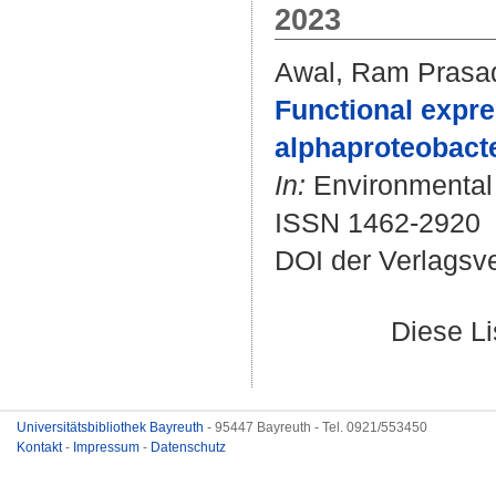
2023
Awal, Ram Prasa
Functional expre
alphaproteobact
In:
Environmental M
ISSN 1462-2920
DOI der Verlagsv
Diese L
Universitätsbibliothek Bayreuth
- 95447 Bayreuth - Tel. 0921/553450
Kontakt
-
Impressum
-
Datenschutz