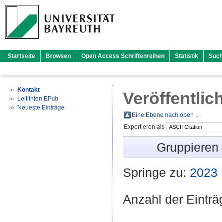
Startseite
Browsen
Open Access Schriftenreihen
Statistik
Suc
Kontakt
Veröffentlic
Leitlinien EPub
Neueste Einträge
Eine Ebene nach oben ...
Exportieren als
Gruppieren
Springe zu:
2023
Anzahl der Eintr