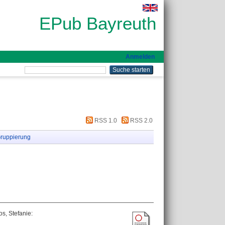
EPub Bayreuth
Anmelden
RSS 1.0
RSS 2.0
ruppierung
os, Stefanie
: