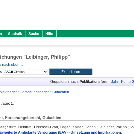
n
Statistik
Suche
Hilfe
lichungen "
Leibinger, Philipp
"
 nach oben ...
ls
Gruppieren nach:
Publikationsform
|
Jahr
|
Keine G
ojektbericht, Forschungsbericht, Gutachten
nträge:
1
.
ht, Forschungsbericht, Gutachten
eas
;
Sturm, Heidrun
;
Drechsel-Grau, Edgar
;
Kaiser, Florian
;
Leibinger, Philipp
;
Jo
 Erweiterte Ambulante Versorgung (EAV) - Umsetzung und Implikationen.