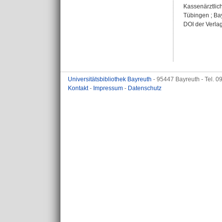
Kassenärztlic
Tübingen ; Bay
DOI der Verla
Universitätsbibliothek Bayreuth
- 95447 Bayreuth - Tel. 
Kontakt
-
Impressum
-
Datenschutz