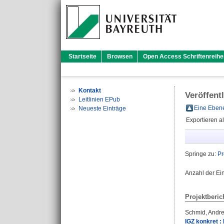
Startseite
Browsen
Open Access Schriftenreihe
Kontakt
Veröffent
Leitlinien EPub
Eine Ebene
Neueste Einträge
Exportieren a
Springe zu:
Pr
Anzahl der Ei
Projektberic
Schmid, Andr
IGZ konkret :