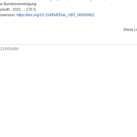
he Bundesvereinigung
reuth , 2021 . - 170 S.
gsversion:
https://doi.org/10.15495/EPub_UBT_00005662
Diese L
0921/553450