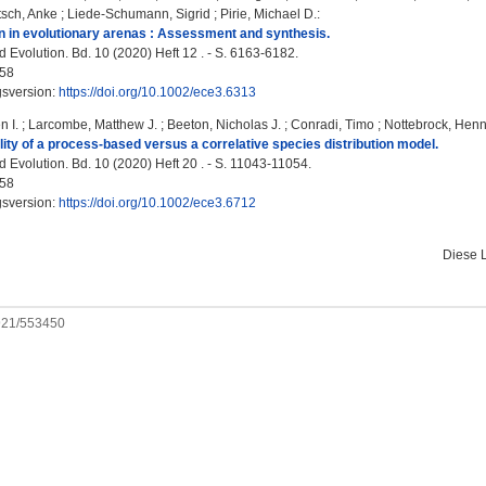
tsch, Anke
;
Liede-Schumann, Sigrid
;
Pirie, Michael D.
:
on in evolutionary arenas : Assessment and synthesis.
 Evolution. Bd. 10 (2020) Heft 12 . - S. 6163-6182.
58
gsversion:
https://doi.org/10.1002/ece3.6313
n I.
;
Larcombe, Matthew J.
;
Beeton, Nicholas J.
;
Conradi, Timo
;
Nottebrock, Hen
ility of a process-based versus a correlative species distribution model.
 Evolution. Bd. 10 (2020) Heft 20 . - S. 11043-11054.
58
gsversion:
https://doi.org/10.1002/ece3.6712
Diese 
0921/553450