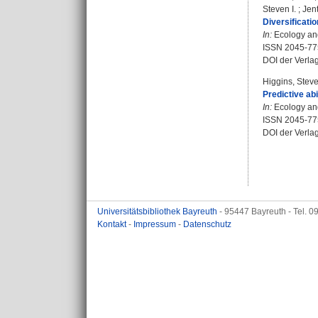
Steven I.
;
Jen
Diversificati
In:
Ecology and
ISSN 2045-77
DOI der Verla
Higgins, Steve
Predictive ab
In:
Ecology and
ISSN 2045-77
DOI der Verla
Universitätsbibliothek Bayreuth
- 95447 Bayreuth - Tel. 
Kontakt
-
Impressum
-
Datenschutz