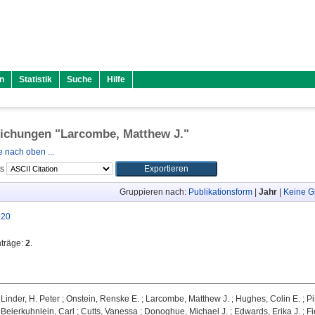
n
Statistik
Suche
Hilfe
lichungen "
Larcombe, Matthew J.
"
 nach oben ...
ls
Gruppieren nach:
Publikationsform
|
Jahr
|
Keine G
020
nträge:
2
.
;
Linder, H. Peter
;
Onstein, Renske E.
;
Larcombe, Matthew J.
;
Hughes, Colin E.
;
Pi
;
Beierkuhnlein, Carl
;
Cutts, Vanessa
;
Donoghue, Michael J.
;
Edwards, Erika J.
;
Fi