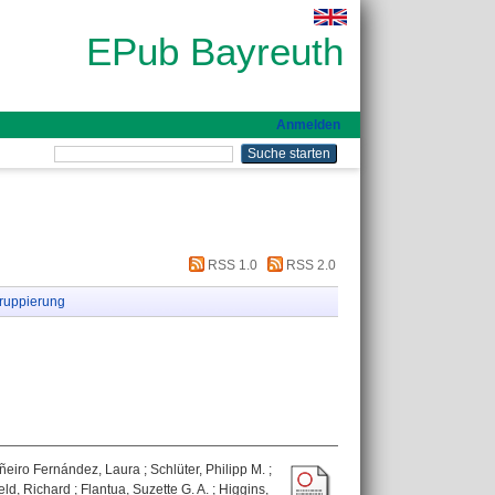
EPub Bayreuth
Anmelden
RSS 1.0
RSS 2.0
ruppierung
ñeiro Fernández, Laura
;
Schlüter, Philipp M.
;
eld, Richard
;
Flantua, Suzette G. A.
;
Higgins,