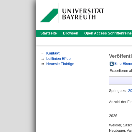
Startseite
Browsen
Open Access Schriftenreihe
Kontakt
Veröffent
Leitlinien EPub
Eine Ebene
Neueste Einträge
Exportieren a
Springe zu:
2
Anzahl der Ei
2026
Weidler, Sasc
Neubauer, Van