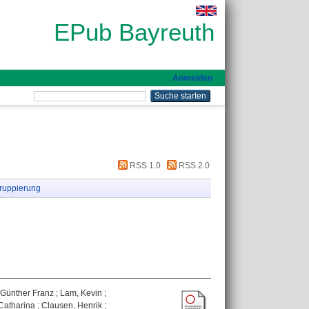
EPub Bayreuth
Anmelden
RSS 1.0
RSS 2.0
ruppierung
 Günther Franz
;
Lam, Kevin
;
 Catharina
;
Clausen, Henrik
;