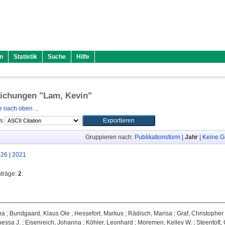
n
Statistik
Suche
Hilfe
lichungen "
Lam, Kevin
"
 nach oben ...
ls
Gruppieren nach:
Publikationsform
|
Jahr
|
Keine G
026
|
2021
nträge:
2
.
ha
;
Bundgaard, Klaus Ole
;
Hessefort, Markus
;
Rädisch, Marisa
;
Graf, Christopher
essa J.
;
Eisenreich, Johanna
;
Köhler, Leonhard
;
Moremen, Kelley W.
;
Steentoft,