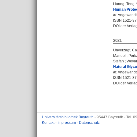
Huang, Teng-
Human Proteo
In:
Angewandte 
ISSN 1521-37
DOI der Verla
2021
Unverzagt, Ca
Manuel
;
Perk
Stefan
;
Weyan
Natural Glyco
In:
Angewandte 
ISSN 1521-37
DOI der Verla
Universitätsbibliothek Bayreuth
- 95447 Bayreuth - Tel. 
Kontakt
-
Impressum
-
Datenschutz