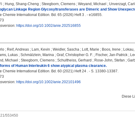
Yi
;
Hung, Shang-Cheng
;
Steegborn, Clemens
;
Weyand, Michael
;
Unverzagt, Car
glycan Linkage Region Glycosyltransferases are Dimeric and Show Unexpected
Chemie International Edition. Bd. 65 (2026) Heft 3 . - e16855.
73
gsversion:
https://doi.org/10.1002/anie.202516855
rlo
;
Reif, Andreas
;
Lam, Kevin
;
Weidler, Sascha
;
Lott, Marie
;
Boos, Irene
;
Lokau,
ams, Lukas
;
Schmälzlein, Marina
;
Graf, Christopher G. F.
;
Fischer, Jan-Patrick
;
Le
d, Michael
;
Steegborn, Clemens
;
Schultheiss, Gerhard
;
Rose-John, Stefan
;
Garb
forms of Human Interleukin 6 show atypical plasma clearance.
Chemie International Edition. Bd. 60 (2021) Heft 24 . - S. 13380-13387.
73
gsversion:
https://doi.org/10.1002/anie.202101496
Diese L
0921/553450