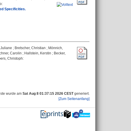
lo
:
 Specificities.
 Juliane
;
Bretscher, Christian
;
Mönnich,
chner, Carolin
;
Hallstein, Kerstin
;
Becker,
ers, Christoph
:
iste wurde am
Sat Aug 8 01:37:15 2026 CEST
generiert.
[Zum Seitenanfang]