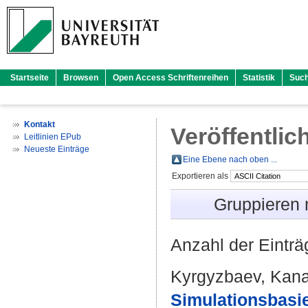
Startseite
Browsen
Open Access Schriftenreihen
Statistik
Suc
Kontakt
Veröffentlic
Leitlinien EPub
Neueste Einträge
Eine Ebene nach oben ...
Exportieren als
Gruppieren
Anzahl der Eintr
Kyrgyzbaev, Kana
Simulationsbasie