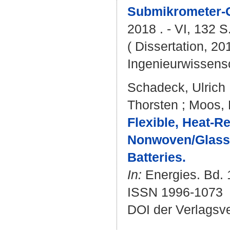
Submikrometer-G
2018 . - VI, 132 S
( Dissertation, 20
Ingenieurwissens
Schadeck, Ulrich
Thorsten
;
Moos, 
Flexible, Heat-R
Nonwoven/Glass P
Batteries.
In:
Energies. Bd. 1
ISSN 1996-1073
DOI der Verlagsv