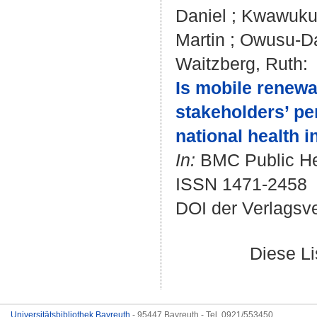
Daniel
;
Kwawuku
Martin
;
Owusu-Da
Waitzberg, Ruth
:
Is mobile renewa
stakeholders’ pe
national health 
In:
BMC Public Hea
ISSN 1471-2458
DOI der Verlagsv
Diese L
Universitätsbibliothek Bayreuth
- 95447 Bayreuth - Tel. 0921/553450