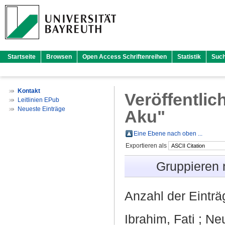
Startseite
Browsen
Open Access Schriftenreihen
Statistik
Suc
Kontakt
Veröffentlic
Leitlinien EPub
Neueste Einträge
Aku
"
Eine Ebene nach oben ...
Exportieren als
Gruppieren
Anzahl der Eintr
Ibrahim, Fati
;
Ne