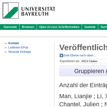
Startseite
Browsen
Open Access Schriftenreihen
Statistik
Suc
Kontakt
Veröffentlic
Leitlinien EPub
Neueste Einträge
Eine Ebene nach oben ...
Exportieren als
Gruppieren
Anzahl der Eintr
Man, Lianjie
;
Li,
Chantel, Julien
;
N