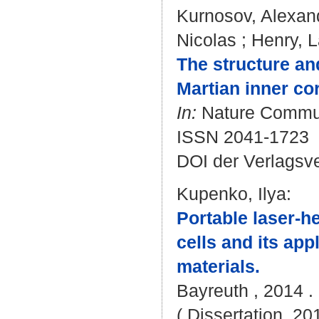
Kurnosov, Alexan
Nicolas
;
Henry, 
The structure and
Martian inner co
In:
Nature Communi
ISSN 2041-1723
DOI der Verlagsv
Kupenko, Ilya
:
Portable laser-h
cells and its app
materials.
Bayreuth , 2014 . 
( Dissertation, 20