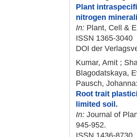
Plant intraspeci
nitrogen minerali
In:
Plant, Cell & E
ISSN 1365-3040
DOI der Verlagsv
Kumar, Amit
;
Sh
Blagodatskaya, E
Pausch, Johanna
Root trait plasti
limited soil.
In:
Journal of Plan
945-952.
ISSN 1436-8730