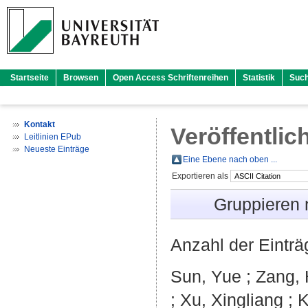
Startseite
Browsen
Open Access Schriftenreihen
Statistik
Suc
Kontakt
Veröffentlic
Leitlinien EPub
Neueste Einträge
Eine Ebene nach oben ...
Exportieren als
Gruppieren
Anzahl der Eintr
Sun, Yue
;
Zang,
;
Xu, Xingliang
;
K