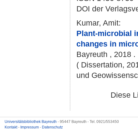
DOI der Verlagsv
Kumar, Amit
:
Plant-microbial i
changes in microb
Bayreuth , 2018 .
( Dissertation, 20
und Geowissensc
Diese L
Universitätsbibliothek Bayreuth
- 95447 Bayreuth - Tel. 0921/553450
Kontakt
-
Impressum
-
Datenschutz