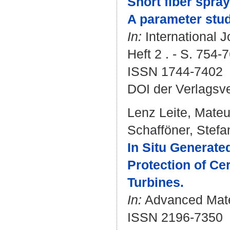
Short fiber spra
A parameter stud
In:
International J
Heft 2 . - S. 754-
ISSN 1744-7402
DOI der Verlagsv
Lenz Leite, Mate
Schafföner, Stefa
In Situ Generate
Protection of Ce
Turbines.
In:
Advanced Materi
ISSN 2196-7350