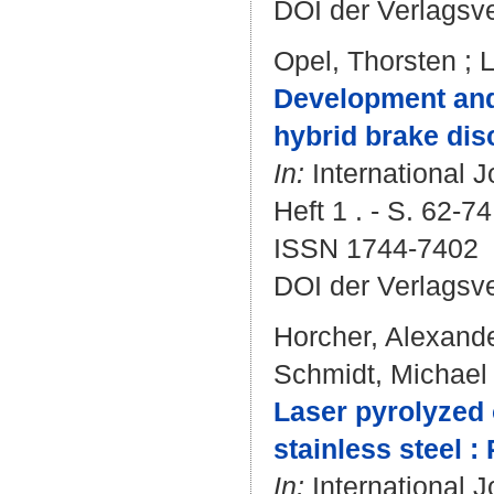
DOI der Verlagsv
Opel, Thorsten
;
L
Development and 
hybrid brake dis
In:
International J
Heft 1 . - S. 62-74
ISSN 1744-7402
DOI der Verlagsv
Horcher, Alexand
Schmidt, Michael
Laser pyrolyzed
stainless steel 
In:
International J