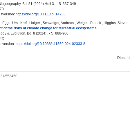
iogeography. Bd. 51 (2024) Heft 3 . - S. 337-349.
70
gsversion:
https://doi.org/10.1111/jbi.14753
;
Eggli, Urs
;
Kreft, Holger
;
Schweiger, Andreas
;
Weigelt, Patrick
;
Higgins, Steven
:
of the risks of climate change for terrestrial ecosystems.
ogy & Evolution. Bd. 8 (2024) . - S. 888-900.
34X
gsversion:
https://doi.org/10.1038/s41559-024-02333-8
Diese L
0921/553450