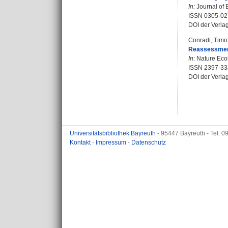
In:
Journal of B
ISSN 0305-02
DOI der Verla
Conradi, Timo
Reassessment 
In:
Nature Ecol
ISSN 2397-3
DOI der Verla
Universitätsbibliothek Bayreuth
- 95447 Bayreuth - Tel. 
Kontakt
-
Impressum
-
Datenschutz