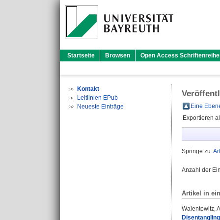
Startseite
Browsen
Open Access Schriftenreihe
Kontakt
Veröffent
Leitlinien EPub
Eine Ebene
Neueste Einträge
Exportieren a
Springe zu:
Ar
Anzahl der Ei
Artikel in ei
Walentowitz, 
Disentangling