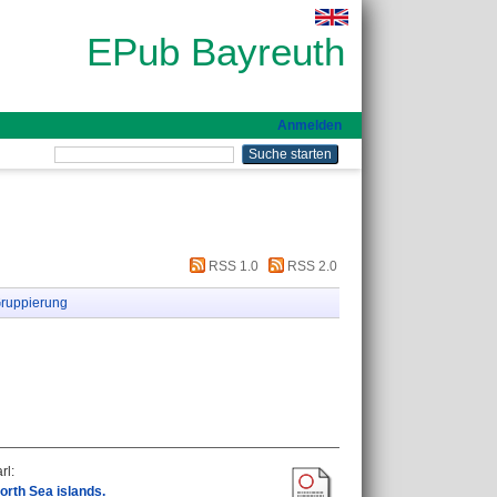
EPub Bayreuth
Anmelden
RSS 1.0
RSS 2.0
ruppierung
rl
:
orth Sea islands.