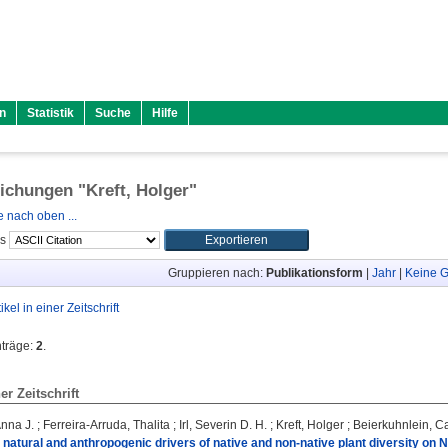
n
Statistik
Suche
Hilfe
lichungen "
Kreft, Holger
"
 nach oben ...
ls
Gruppieren nach:
Publikationsform
|
Jahr
|
Keine G
tikel in einer Zeitschrift
nträge:
2
.
ner Zeitschrift
Anna J.
;
Ferreira‐Arruda, Thalita
;
Irl, Severin D. H.
;
Kreft, Holger
;
Beierkuhnlein, Ca
 natural and anthropogenic drivers of native and non‐native plant diversity on N