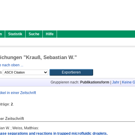
n
Statistik
Suche
Hilfe
lichungen "
Krauß, Sebastian W.
"
 nach oben ...
ls
Gruppieren nach:
Publikationsform
|
Jahr
|
Keine G
tikel in einer Zeitschrift
nträge:
2
.
ner Zeitschrift
ian W.
;
Weiss, Matthias
:
hase separations and reactions in trapped microfluidic droplets.