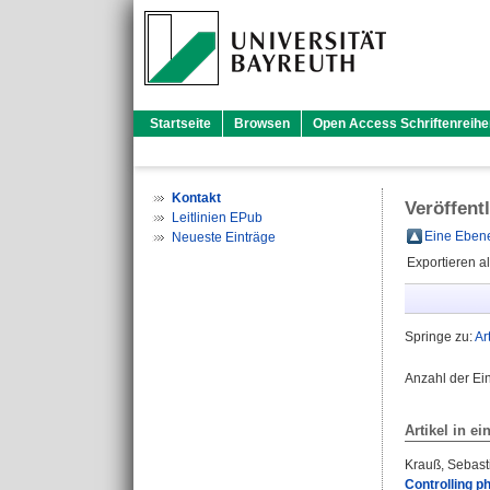
Startseite
Browsen
Open Access Schriftenreihe
Kontakt
Veröffent
Leitlinien EPub
Eine Ebene
Neueste Einträge
Exportieren a
Springe zu:
Ar
Anzahl der Ei
Artikel in ei
Krauß, Sebast
Controlling p