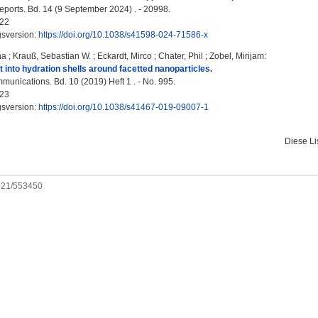
Reports. Bd. 14 (9 September 2024) . - 20998.
22
gsversion:
https://doi.org/10.1038/s41598-024-71586-x
na
;
Krauß, Sebastian W.
;
Eckardt, Mirco
;
Chater, Phil
;
Zobel, Mirijam
:
t into hydration shells around facetted nanoparticles.
unications. Bd. 10 (2019) Heft 1 . - No. 995.
23
gsversion:
https://doi.org/10.1038/s41467-019-09007-1
Diese L
0921/553450