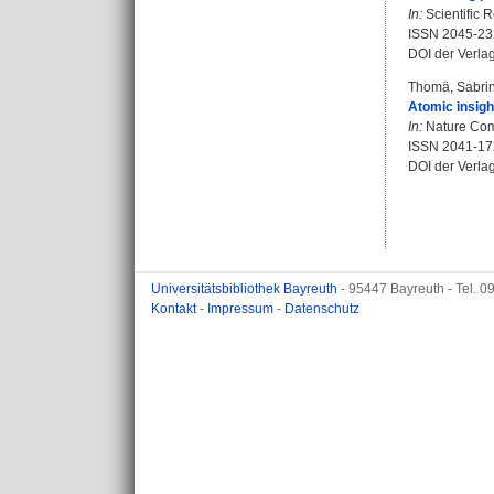
In:
Scientific 
ISSN 2045-23
DOI der Verla
Thomä, Sabri
Atomic insigh
In:
Nature Comm
ISSN 2041-17
DOI der Verla
Universitätsbibliothek Bayreuth
- 95447 Bayreuth - Tel. 
Kontakt
-
Impressum
-
Datenschutz