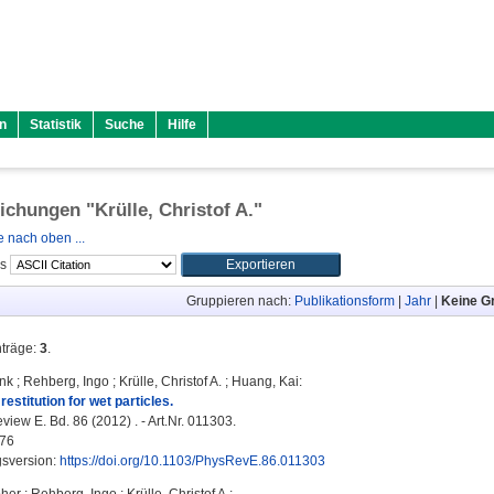
n
Statistik
Suche
Hilfe
lichungen "
Krülle, Christof A.
"
 nach oben ...
ls
Gruppieren nach:
Publikationsform
|
Jahr
|
Keine G
nträge:
3
.
ank
;
Rehberg, Ingo
;
Krülle, Christof A.
;
Huang, Kai
:
 restitution for wet particles.
iew E. Bd. 86 (2012) . - Art.Nr. 011303.
76
gsversion:
https://doi.org/10.1103/PhysRevE.86.011303