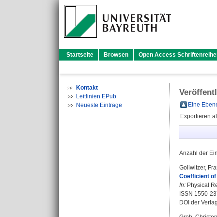
Startseite
Browsen
Open Access Schriftenreihe
Kontakt
Veröffent
Leitlinien EPub
Eine Ebene
Neueste Einträge
Exportieren a
Anzahl der Ei
Gollwitzer, Fr
Coefficient of
In:
Physical Rev
ISSN 1550-23
DOI der Verla