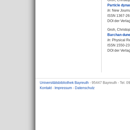
Groh, Christo
Particle dyna
In:
New Journal
ISSN 1367-26
DOI der Verla
Groh, Christo
Barchan dunes
In:
Physical Rev
ISSN 1550-23
DOI der Verla
Universitätsbibliothek Bayreuth
- 95447 Bayreuth - Tel. 
Kontakt
-
Impressum
-
Datenschutz