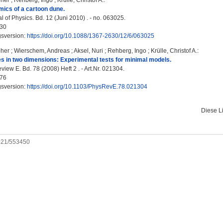
pher
;
Rehberg, Ingo
;
Krülle, Christof A.
:
mics of a cartoon dune.
 of Physics. Bd. 12 (Juni 2010) . - no. 063025.
30
gsversion:
https://doi.org/10.1088/1367-2630/12/6/063025
pher
;
Wierschem, Andreas
;
Aksel, Nuri
;
Rehberg, Ingo
;
Krülle, Christof A.
:
 in two dimensions: Experimental tests for minimal models.
iew E. Bd. 78 (2008) Heft 2 . - Art.Nr. 021304.
76
gsversion:
https://doi.org/10.1103/PhysRevE.78.021304
Diese L
0921/553450