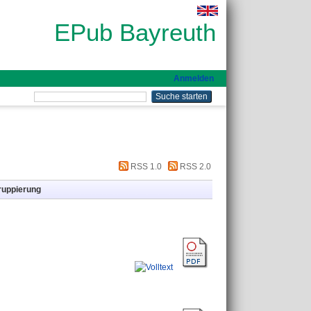
EPub Bayreuth
Anmelden
RSS 1.0
RSS 2.0
ruppierung