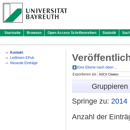
Startseite
Browsen
Open Access Schriftenreihen
Statistik
Suc
Kontakt
Veröffentlic
Leitlinien EPub
Neueste Einträge
Eine Ebene nach oben ...
Exportieren als
Gruppieren
Springe zu:
2014
Anzahl der Eintr