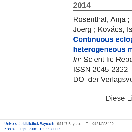
2014
Rosenthal, Anja
;
Joerg
;
Kovács, I
Continuous eclogi
heterogeneous m
In:
Scientific Repo
ISSN 2045-2322
DOI der Verlagsv
Diese L
Universitätsbibliothek Bayreuth
- 95447 Bayreuth - Tel. 0921/553450
Kontakt
-
Impressum
-
Datenschutz