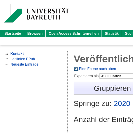
Startseite
Browsen
Open Access Schriftenreihen
Statistik
Suc
Kontakt
Veröffentlic
Leitlinien EPub
Neueste Einträge
Eine Ebene nach oben ...
Exportieren als
Gruppieren
Springe zu:
2020
Anzahl der Eintr