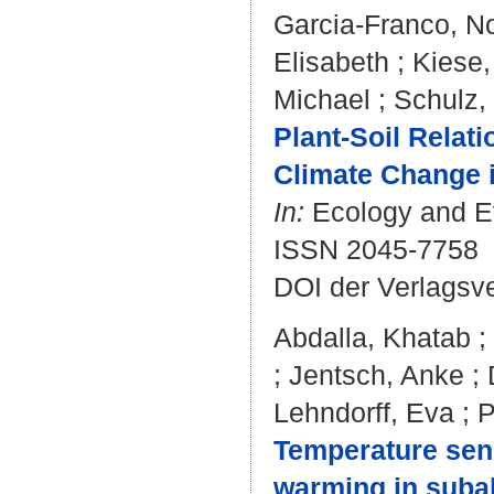
Garcia-Franco, No
Elisabeth
;
Kiese,
Michael
;
Schulz,
Plant-Soil Relat
Climate Change 
In:
Ecology and Evo
ISSN 2045-7758
DOI der Verlagsv
Abdalla, Khatab
;
;
Jentsch, Anke
;
Lehndorff, Eva
;
P
Temperature sensi
warming in subal