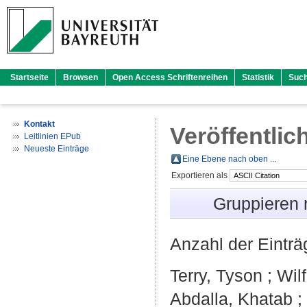
Startseite
Browsen
Open Access Schriftenreihen
Statistik
Suc
Kontakt
Veröffentlic
Leitlinien EPub
Neueste Einträge
Eine Ebene nach oben ...
Exportieren als
Gruppieren
Anzahl der Eintr
Terry, Tyson
;
Wilf
Abdalla, Khatab
;