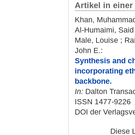
Artikel in einer
Khan, Muhammad
Al-Humaimi, Said
Male, Louise
;
Rai
John E.
:
Synthesis and ch
incorporating et
backbone.
In:
Dalton Transact
ISSN 1477-9226
DOI der Verlagsv
Diese 