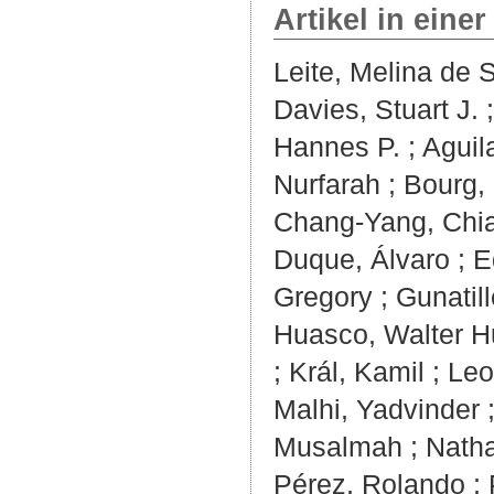
Artikel in einer
Leite, Melina de 
Davies, Stuart J.
Hannes P.
;
Aguil
Nurfarah
;
Bourg,
Chang‐Yang, Chi
Duque, Álvaro
;
E
Gregory
;
Gunatill
Huasco, Walter H
;
Král, Kamil
;
Leo
Malhi, Yadvinder
Musalmah
;
Natha
Pérez, Rolando
;