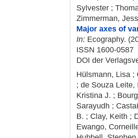
Sylvester
;
Thoma
Zimmerman, Jes
Major axes of va
In:
Ecography. (20
ISSN 1600-0587
DOI der Verlagsv
Hülsmann, Lisa
;
;
de Souza Leite,
Kristina J.
;
Bourg
Sarayudh
;
Casta
B.
;
Clay, Keith
;
D
Ewango, Corneill
Hubbell, Stephen 