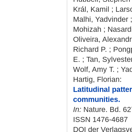
Král, Kamil
;
Lars
Malhi, Yadvinder
Mohizah
;
Nasard
Oliveira, Alexandr
Richard P.
;
Pongp
E.
;
Tan, Sylveste
Wolf, Amy T.
;
Yao
Hartig, Florian
:
Latitudinal patte
communities.
In:
Nature. Bd. 627
ISSN 1476-4687
DOI der Verlagsv