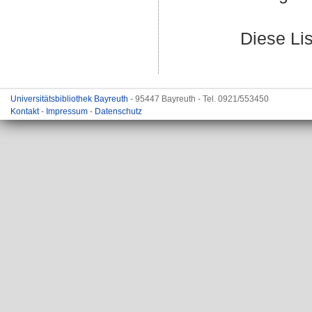
Diese Li
Universitätsbibliothek Bayreuth
- 95447 Bayreuth - Tel. 0921/553450
Kontakt
-
Impressum
-
Datenschutz