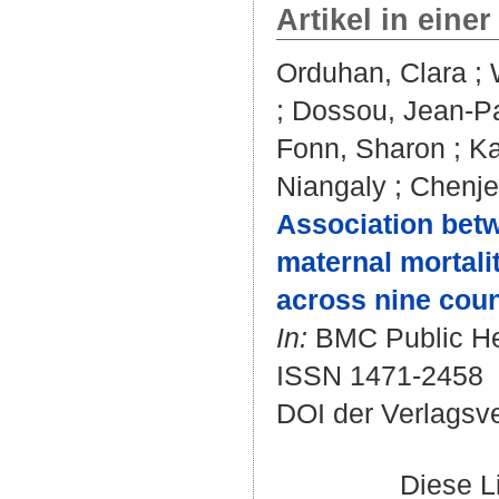
Artikel in einer
Orduhan, Clara
;
;
Dossou, Jean-P
Fonn, Sharon
;
Ka
Niangaly
;
Chenje
Association betw
maternal mortalit
across nine coun
In:
BMC Public Hea
ISSN 1471-2458
DOI der Verlagsv
Diese L