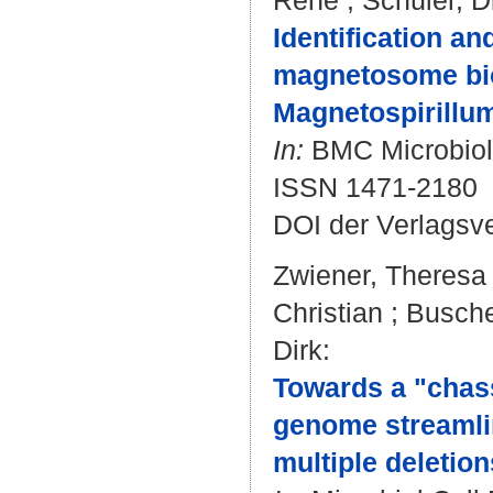
René
;
Schüler, D
Identification an
magnetosome bios
Magnetospirillu
In:
BMC Microbiolo
ISSN 1471-2180
DOI der Verlagsv
Zwiener, Theresa
Christian
;
Busche
Dirk
:
Towards a "chass
genome streamli
multiple deletion