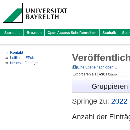
Startseite
Browsen
Open Access Schriftenreihen
Statistik
Suc
Kontakt
Veröffentlic
Leitlinien EPub
Neueste Einträge
Eine Ebene nach oben ...
Exportieren als
Gruppieren
Springe zu:
2022
Anzahl der Eintr