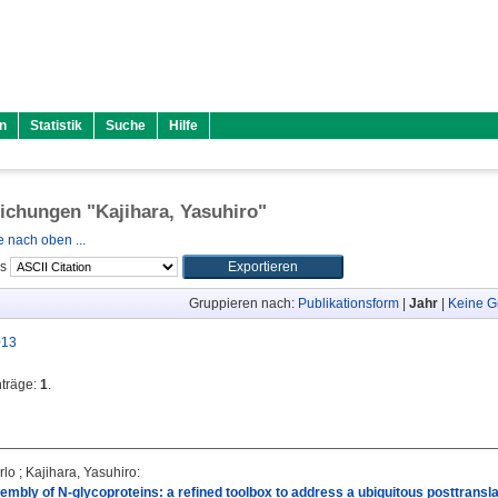
n
Statistik
Suche
Hilfe
lichungen "
Kajihara, Yasuhiro
"
 nach oben ...
ls
Gruppieren nach:
Publikationsform
|
Jahr
|
Keine G
013
nträge:
1
.
rlo
;
Kajihara, Yasuhiro
:
mbly of N-glycoproteins: a refined toolbox to address a ubiquitous posttranslat