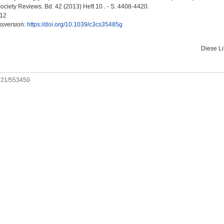
ciety Reviews. Bd. 42 (2013) Heft 10 . - S. 4408-4420.
12
gsversion:
https://doi.org/10.1039/c3cs35485g
Diese L
0921/553450