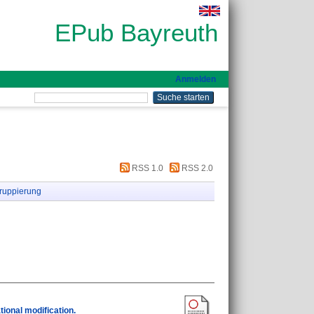
EPub Bayreuth
Anmelden
RSS 1.0
RSS 2.0
ruppierung
ional modification.