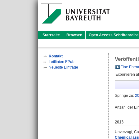
Startseite
Browsen
Open Access Schriftenreihe
Kontakt
Veröffent
Leitlinien EPub
Eine Ebene
Neueste Einträge
Exportieren a
Springe zu:
2
Anzahl der Ei
2013
Unverzagt, Ca
Chemical asse